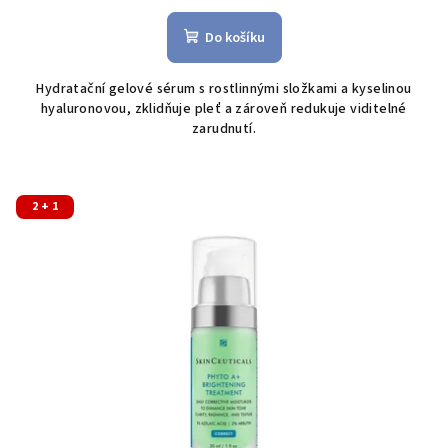
hodnocení
produktu
Do košíku
je
5,0
Hydratační gelové sérum s rostlinnými složkami a kyselinou
z
hyaluronovou, zklidňuje pleť a zároveň redukuje viditelné
5
zarudnutí.
hvězdiček.
2 + 1