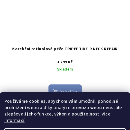
Korekční retinolová péče TRIPEPTIDE-R NECK REPAIR
3 799 Kč
Skladem
Do košíku
Používáme cookies, abychom Vám umožnili pohodlné
Korekční retinolová péče o krk a dekolt viditelně vyhlazuje
prohlížení webu a díky analýze provozu webu neustále
vrásky krku, zvyšuje pevnost pleti a zjemňuje její texturu.
zlepšovali jeho funkce, výkon a použitelnost.
Více
informací