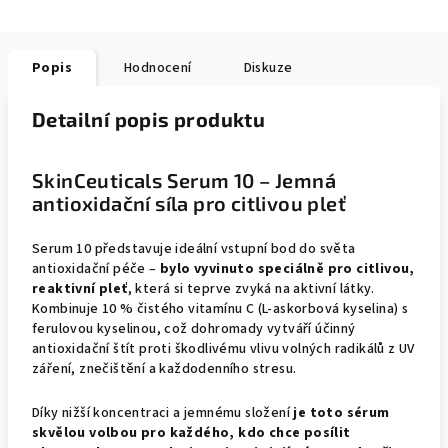
Popis
Hodnocení
Diskuze
Detailní popis produktu
SkinCeuticals Serum 10 – Jemná
antioxidační síla pro citlivou pleť
Serum 10 představuje ideální vstupní bod do světa
antioxidační péče –
bylo vyvinuto speciálně pro citlivou,
reaktivní pleť
, která si teprve zvyká na aktivní látky.
Kombinuje 10 % čistého vitamínu C (L-askorbová kyselina) s
ferulovou kyselinou, což dohromady vytváří účinný
antioxidační štít proti škodlivému vlivu volných radikálů z UV
záření, znečištění a každodenního stresu.
Díky nižší koncentraci a jemnému složení
je toto sérum
skvělou volbou pro každého, kdo chce posílit