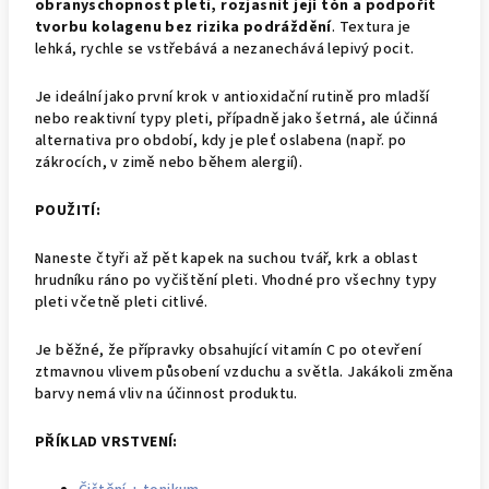
obranyschopnost pleti, rozjasnit její tón a podpořit
tvorbu kolagenu bez rizika podráždění
. Textura je
lehká, rychle se vstřebává a nezanechává lepivý pocit.
Je ideální jako první krok v antioxidační rutině pro mladší
nebo reaktivní typy pleti, případně jako šetrná, ale účinná
alternativa pro období, kdy je pleť oslabena (např. po
zákrocích, v zimě nebo během alergií).
POUŽITÍ:
Naneste čtyři až pět kapek na suchou tvář, krk a oblast
hrudníku ráno po vyčištění pleti. Vhodné pro všechny typy
pleti včetně pleti citlivé.
Je běžné, že přípravky obsahující vitamín C po otevření
ztmavnou vlivem působení vzduchu a světla.
Jakákoli změna
barvy nemá vliv na účinnost produktu.
PŘÍKLAD VRSTVENÍ: