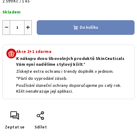
Měrná
2 599 Kč / 1 ks
cena:
Skladem
−
+
Do košíku
Akce 2+1 zdarma
K nákupu dvou libovolných produktů SkinCeuticals
Vám nyní nadělíme stylový kšilt
.*
Získejte extra ochranu i trendy doplněk v jednom.
*Platí do vyprodání zásob.
Používání sluneční ochrany doporučujeme po celý rok.
Kšilt nenahrazuje její aplikaci.
Zeptat se
Sdílet