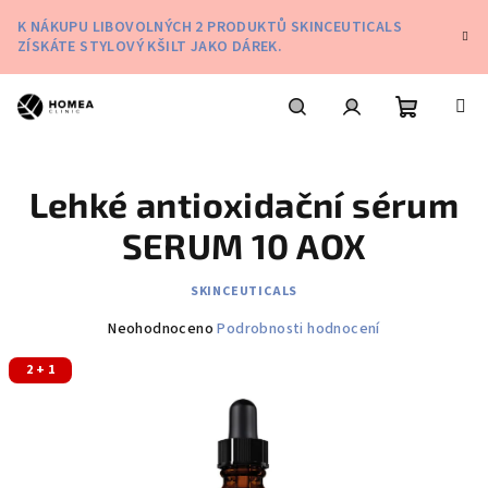
Přejít
K NÁKUPU LIBOVOLNÝCH 2 PRODUKTŮ SKINCEUTICALS
na
ZÍSKÁTE STYLOVÝ KŠILT JAKO DÁREK.
obsah
Nákupní
Hledat
Přihlášení
Lehké antioxidační sérum
košík
SERUM 10 AOX
SKINCEUTICALS
Průměrné
Neohodnoceno
Podrobnosti hodnocení
hodnocení
2 + 1
produktu
je
0,0
z
5
hvězdiček.