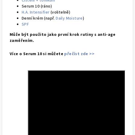
Čištění + tonikum
Serum 10 (ráno)
H.A. Intensifier
(volitelně)
Denní krém (např.
Daily Moisture
)
SPF
Může být použito jako první krok rutiny s anti-age
zaměřením.
Více o Serum 10 si můžete
přečíst zde >>