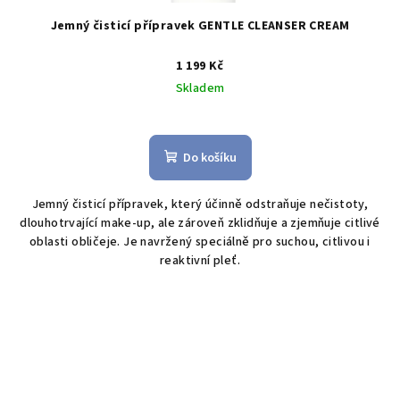
Jemný čisticí přípravek GENTLE CLEANSER CREAM
1 199 Kč
Skladem
Do košíku
Jemný čisticí přípravek, který účinně odstraňuje nečistoty,
dlouhotrvající make-up, ale zároveň zklidňuje a zjemňuje citlivé
oblasti
obličeje. Je navržený speciálně pro suchou, citlivou i
reaktivní pleť.