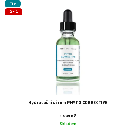
Tip
2 + 1
Hydratační sérum PHYTO CORRECTIVE
1 899 Kč
Skladem
Průměrné