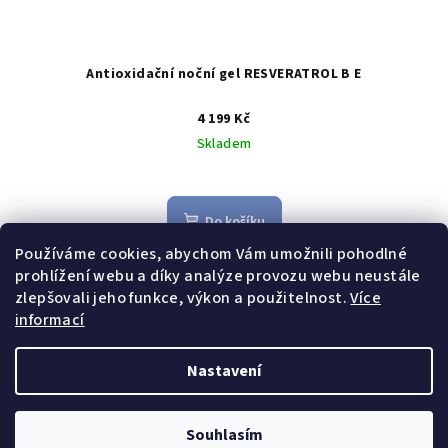
Antioxidační noční gel RESVERATROL B E
4 199 Kč
Skladem
Do košíku
Používáme cookies, abychom Vám umožnili pohodlné
Antioxidační noční gel s obsahem maximální koncentrace
prohlížení webu a díky analýze provozu webu neustále
čistého, stabilního resveratrolu a vitaminu E.
zlepšovali jeho funkce, výkon a použitelnost.
Více
informací
Z
Dopřejte si jedinečnou péči.🖤
Nastavení
á
Copyright 2026
Homea Clinic e-shop
. Všechna práva
p
vyhrazena.
Souhlasím
a