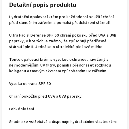
Detailní popis produktu
Hydratační opalovací krém pro každodenní použití chrání
před slunečním zářením a pomáhá předcházení stárnutí.
Ultra Facial Defense SPF 50 chrání pokožku před UVA a UVB
paprsky, o kterých je známo, že způsobují předčasné
stárnutí pleti. Jedná se o ultralehké pleťové mléko.
Tento opalovací krém s vysokou ochranou, navržený s
nejmodernějšími UV filtry, pomáhá předcházet rozkladu
kolagenu a tmavým skvrnám způsobeným UV zářením.
Vysoká ochrana SPF 50.
Chrání pokožku před UVA a UVB paprsky.
Lehké složení.
Snadno se vstřebává a disponuje hydratačními vlastnostmi.