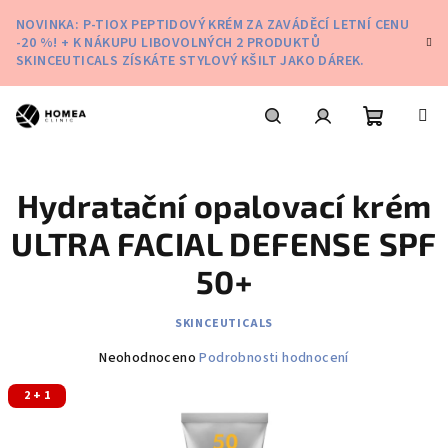
Přejít
NOVINKA: P-TIOX PEPTIDOVÝ KRÉM ZA ZAVÁDĚCÍ LETNÍ CENU
na
-20 %! + K NÁKUPU LIBOVOLNÝCH 2 PRODUKTŮ
obsah
SKINCEUTICALS ZÍSKÁTE STYLOVÝ KŠILT JAKO DÁREK.
Nákupní
Hledat
Přihlášení
Hydratační opalovací krém
košík
ULTRA FACIAL DEFENSE SPF
50+
SKINCEUTICALS
Průměrné
Neohodnoceno
Podrobnosti hodnocení
hodnocení
2 + 1
produktu
je
0,0