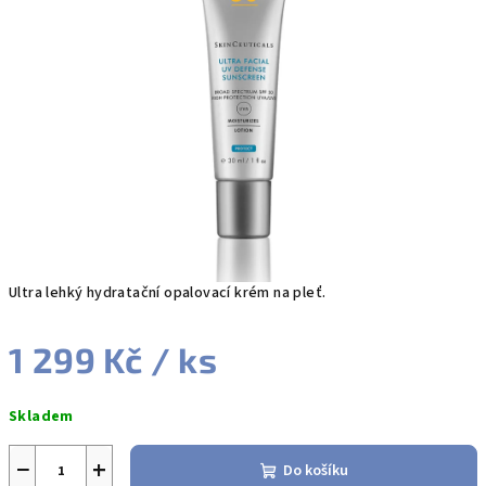
z
5
hvězdiček.
Ultra lehký hydratační opalovací krém na pleť.
1 299 Kč
/ ks
Měrná
Skladem
cena:
−
+
Do košíku