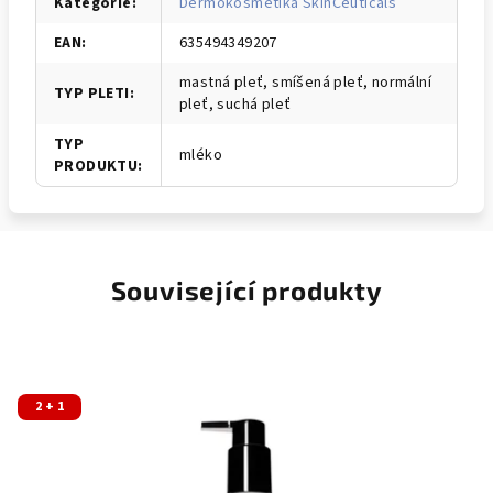
Kategorie
:
Dermokosmetika SkinCeuticals
EAN
:
635494349207
mastná pleť, smíšená pleť, normální
TYP PLETI
:
pleť, suchá pleť
TYP
mléko
PRODUKTU
:
Související produkty
2 + 1