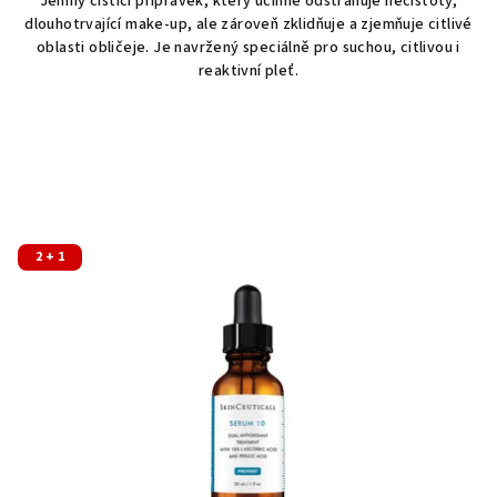
Jemný čisticí přípravek, který účinně odstraňuje nečistoty,
dlouhotrvající make-up, ale zároveň zklidňuje a zjemňuje citlivé
oblasti
obličeje. Je navržený speciálně pro suchou, citlivou i
reaktivní pleť.
2 + 1