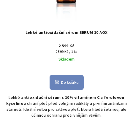
Lehké antioxidační sérum SERUM 10 AOX
2 599 Kč
Měrná
2 599 Kč / 1 ks
cena:
Skladem
Do košíku
Lehké
antioxidační sérum s 10% vitamínem C a ferulovou
kyselinou
chrání pleť před volnými radikály a prvními známkami
stárnutí. Ideální volba pro citlivou pleť, která hledá šetrnou, ale
účinnou ochranu proti vnějším vlivům.