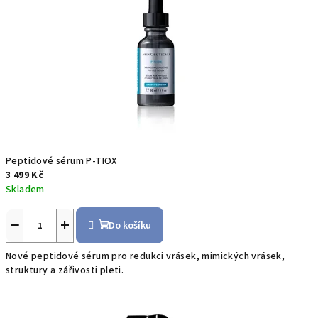
e
u
t
i
c
a
Peptidové sérum P-TIOX
3 499 Kč
l
Skladem
s
−
+
Do košíku
Nové peptidové sérum pro redukci vrásek, mimických vrásek,
struktury a zářivosti pleti.