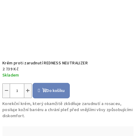
Krém proti zarudnutí REDNESS NEUTRALIZER
2 739 Kč
Skladem
−
+
Do košíku
Korekční krém, který okamžitě zklidňuje zarudnutí a rosaceu,
posiluje kožní bariéru a chrání pleť před vnějšími vlivy způsobujícími
diskomfort.