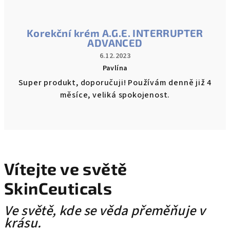
Korekční krém A.G.E. INTERRUPTER
ADVANCED
6.12.2023
Pavlína
Hodnocení
Super produkt, doporučuji! Používám denně již 4
produktu
měsíce, veliká spokojenost.
je
5
z
5
hvězdiček.
Vítejte ve světě
SkinCeuticals
Ve světě, kde se věda přeměňuje v
krásu.