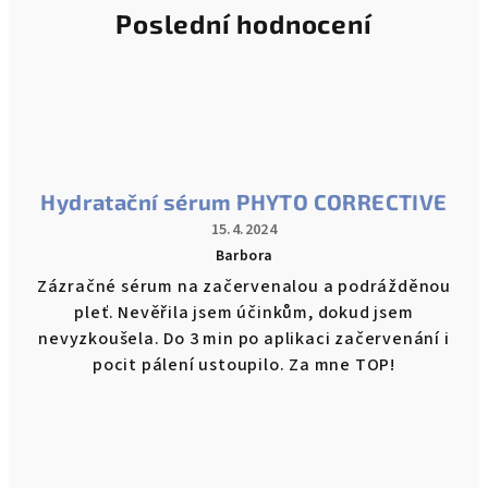
Poslední hodnocení
Hydratační sérum PHYTO CORRECTIVE
15.4.2024
Barbora
Hodnocení
Zázračné sérum na začervenalou a podrážděnou
produktu
pleť. Nevěřila jsem účinkům, dokud jsem
je
5
nevyzkoušela. Do 3 min po aplikaci začervenání i
z
pocit pálení ustoupilo. Za mne TOP!
5
hvězdiček.