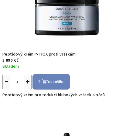
v
e
s
v
ě
Peptidový krém P-TIOX proti vráskám
3 890 Kč
t
Skladem
ě
−
+
Do košíku
S
Peptidový krém pro redukci hlubokých vrásek a pórů.
k
i
n
C