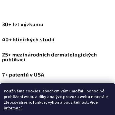
30+ let výzkumu
40+ klinických studií
25+ mezinárodních dermatologických
publikací
7+ patentů v USA
Používáme cookies, abychom Vám umožnili pohodlné
prohlížení webu a díky analýze provozu webu neustále
více informací
zlepšovali jeho funkce, výkon a použitelnost.
Více
informací