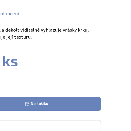
odnocení
 a dekolt viditelně vyhlazuje vrásky krku,
je její texturu.
 ks
Do košíku