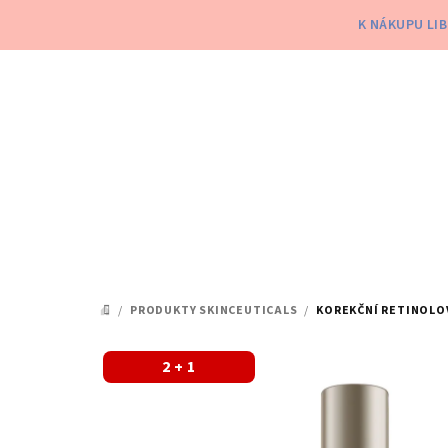
Přejít
K NÁKUPU LI
na
obsah
/
PRODUKTY SKINCEUTICALS
/
KOREKČNÍ RETINOLOV
DOMŮ
2 + 1