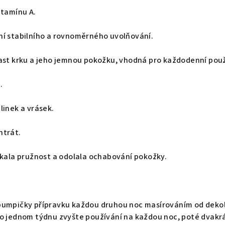
itamínu A.
ění stabilního a rovnoměrného uvolňování.
ast krku a jeho jemnou pokožku, vhodná pro každodenní použ
.
linek a vrásek.
ntrát.
skala pružnost a odolala ochabování pokožky.
 pumpičky přípravku každou druhou noc masírováním od dekol
Po jednom týdnu zvyšte používání na každou noc, poté dvakr