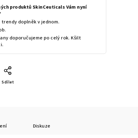
ných produktů SkinCeuticals Vám nyní
*
i trendy doplněk v jednom.
ob.
any doporučujeme po celý rok. Kšilt
i.
Sdílet
ení
Diskuze