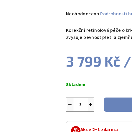
Průměrné
Neohodnoceno
Podrobnosti h
hodnocení
produktu
Korekční retinolová péče o krk
je
zvyšuje pevnost pleti a zjemňu
0,0
z
3 799 Kč
/
5
hvězdiček.
Měrná
cena:
Skladem
−
+
Akce 2+1 zdarma