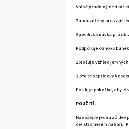
Voln
ě prodejný derivát v
Zapouzd
řený pro zajišt
Specifick
á dávka pro obl
Podporuje obnovu bun
ěk
Zlep
šuje vzhled jemných 
2,5% tripeptidov
ý konce
Posiluje poko
žku, aby zí
POU
ŽITÍ:
Nan
ášejte jednu až dvě
čelisti směrem nahoru. 