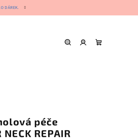
KO DÁREK.
Hledat
Přihlášení
Nákupní
košík
nolová péče
R NECK REPAIR