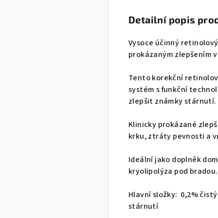
Detailní popis pro
Vysoce
účinný retinolový 
prokázaným zlepšením vz
Tento korek
ční retinolo
systém s funkční technolo
zlepšit známky stárnutí.
Klinicky prok
ázané zlepše
krku, ztráty pevnosti a v
Ide
ální jako doplněk dom
kryolipolýza pod bradou.
Hlavní složky
:
0,2% čistý
stárnutí