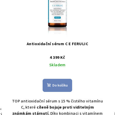
Antioxidační sérum C E FERULIC
4 399 Kč
Skladem
Do košíku
TOP antioxidační sérum s 15 % čistého vitamínu
C, které
cíleně bojuje proti viditelným
,
známkám stárnutí.
Díky kombinaci s vitamínem
ti