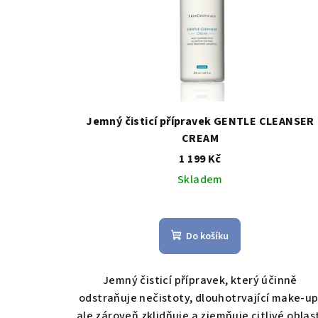
Jemný čisticí přípravek GENTLE CLEANSER
CREAM
1 199 Kč
Skladem
Do košíku
Jemný čisticí přípravek, který účinně
odstraňuje nečistoty, dlouhotrvající make-up
ale zároveň zklidňuje a zjemňuje citlivé oblas