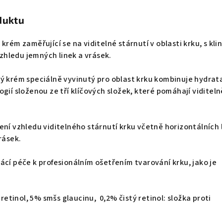
duktu
krém zaměřující se na viditelné stárnutí v oblasti krku, s kli
hledu jemných linek a vrásek.
vý krém speciálně vyvinutý pro oblast krku kombinuje hydrat
gií složenou ze tří klíčových složek, které pomáhají viditeln
ní vzhledu viditelného stárnutí krku včetně horizontálních l
rásek.
ácí péče k profesionálním ošetřením tvarování krku, jako je
 retinol
,
5% smšs glaucinu
,
0,2%
čistý retinol: složka proti