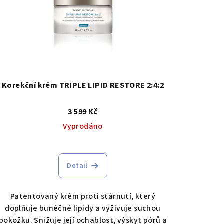
Korekční krém TRIPLE LIPID RESTORE 2:4:2
3 599 Kč
Vyprodáno
Detail
Patentovaný krém proti stárnutí, který
doplňuje buněčné lipidy a vyživuje suchou
pokožku. Snižuje její ochablost, výskyt pórů a