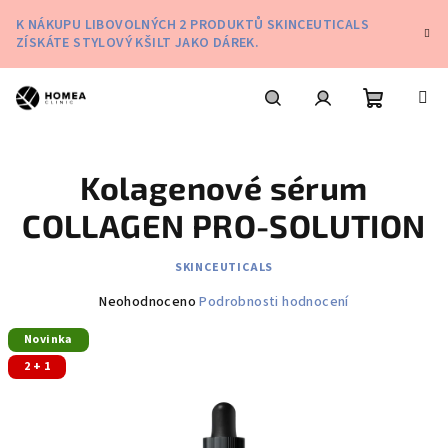
Přejít
K NÁKUPU LIBOVOLNÝCH 2 PRODUKTŮ SKINCEUTICALS
na
ZÍSKÁTE STYLOVÝ KŠILT JAKO DÁREK.
obsah
Nákupní
Hledat
Přihlášení
Kolagenové sérum
košík
COLLAGEN PRO-SOLUTION
SKINCEUTICALS
Průměrné
Neohodnoceno
Podrobnosti hodnocení
hodnocení
Novinka
produktu
je
2 + 1
0,0
z
5
hvězdiček.