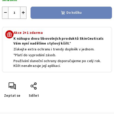
Skladem
cena:
−
+
Do košíku
Akce 2+1 zdarma
K nákupu dvou libovolných produktů SkinCeuticals
Vám nyní nadělíme stylový kšilt
.*
Získejte extra ochranu i trendy doplněk v jednom.
*Platí do vyprodání zásob.
Používání sluneční ochrany doporučujeme po celý rok.
Kšilt nenahrazuje její aplikaci.
Zeptat se
Sdílet