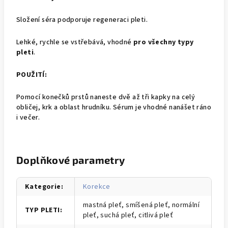
Složení séra podporuje regeneraci pleti.
Lehké, rychle se vstřebává, vhodné
pro všechny typy
pleti
.
POUŽITÍ:
Pomocí konečků prstů naneste dvě až tři kapky na celý
obličej, krk a oblast hrudníku. Sérum je vhodné nanášet ráno
i večer.
Doplňkové parametry
Kategorie
:
Korekce
mastná pleť, smíšená pleť, normální
TYP PLETI
:
pleť, suchá pleť, citlivá pleť