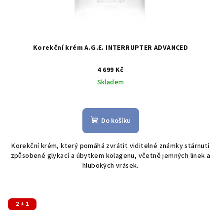
Korekční krém A.G.E. INTERRUPTER ADVANCED
4 699 Kč
Skladem
Průměrné
hodnocení
produktu
Do košíku
je
5,0
Korekční krém, který pomáhá zvrátit viditelné známky stárnutí
z
způsobené glykací a úbytkem kolagenu, včetně jemných linek a
5
hlubokých vrásek.
hvězdiček.
2 + 1