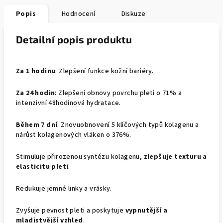
Popis
Hodnocení
Diskuze
Detailní popis produktu
Za 1 hodinu
: Zlepšení funkce kožní bariéry.
Za 24 hodin
: Zlepšení obnovy povrchu pleti o 71% a
intenzivní 48hodinová hydratace.
Během 7 dní
: Znovuobnovení 5 klíčových typů kolagenu a
nárůst kolagenových vláken o 376%.
Stimuluje přirozenou syntézu kolagenu,
zlepšuje texturu a
elasticitu pleti
.
Redukuje jemné linky a vrásky.
Zvyšuje pevnost pleti a poskytuje
vypnutější a
mladistvější vzhled
.