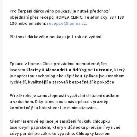
Pro čerpání dárkového poukazu je nutné předchozí
objednání přes recepci HOMEA CLINIC. Telefonicky: 737 138
136 nebo emailem:
recepce@homea.cz
.
Platnost dárkového poukazu je 1 rok od vydání.
Epilace v Homea Clinic provádíme nejmodernějším
laserem
Clarity
II
Alexandrit a Nd:Yag
od
Lutronic
, který
je naprostou technologickou špičkou. Epilace jsou mnohem
rychlejší, kvalitnější a zároveň bezpečnější k pokožce.
Při zákroku je samozřejmostí využívání chlazení dusíkem
a vzduchem. Díky tomu jsou u nás epilace výrazněji
komfortnější a bolestivost je minimalizována.
Cílem laserové epilace je zasažení folikulu chloupku
laserovým paprskem, který v důsledku přerušení výživné
cévy pár dní po zákroku vypadne. Chloupky laserem