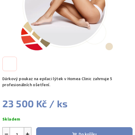
Dárkový poukaz na epilaci lýtek v Homea Clinic zahrnuje 5
profesionálních ošetření.
23 500 Kč
/ ks
Měrná
Skladem
cena:
−
+
Do košíku