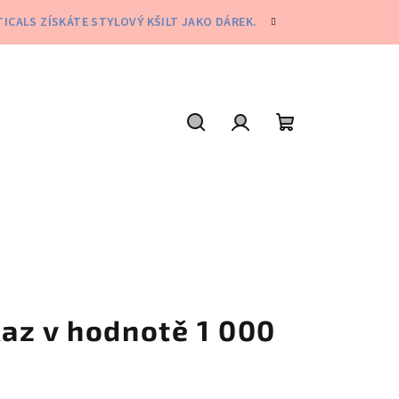
ICALS ZÍSKÁTE STYLOVÝ KŠILT JAKO DÁREK.
Hledat
Přihlášení
Nákupní
košík
az v hodnotě 1 000