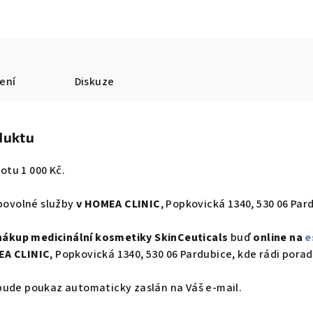
ení
Diskuze
duktu
tu 1 000 Kč.
ibovolné služby
v HOMEA CLINIC
, Popkovická 1340, 530 06 Par
nákup medicinální kosmetiky SkinCeuticals
buď
online na
e
EA CLINIC
, Popkovická 1340, 530 06 Pardubice, kde rádi por
bude poukaz automaticky zaslán na Váš e-mail.