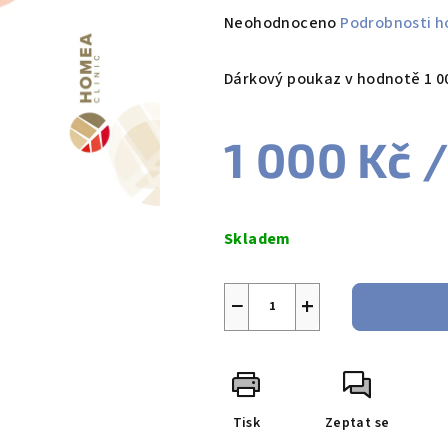
Průměrné
Neohodnoceno
Podrobnosti h
hodnocení
produktu
Dárkový poukaz v hodnotě 1 00
je
0,0
1 000 Kč
/
z
5
hvězdiček.
Měrná
cena:
Skladem
−
+
Tisk
Zeptat se