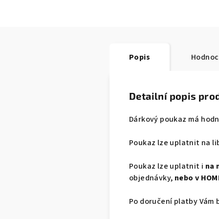
Popis
Hodnoc
Detailní popis pro
Dárkový poukaz má hodno
Poukaz lze uplatnit na l
Poukaz lze uplatnit i
na 
objednávky,
nebo
v HOM
Po doručení platby Vám 